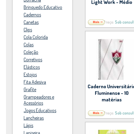
Light Work - Médio
Brinquedo Educativo
Cadernos
Canetas
Preço:
Sob consul
Clips
Cola Colorida
Colas
Coleção
Corretivos
Elásticos
Estojos
Fita Adesiva
Caderno Universitári
Grafite
Fluminense - 10
Grampeadores e
matérias
Acessórios
Jogos Educativos
Preço:
Sob consul
Lancheiras
Lápis
Lapiseira