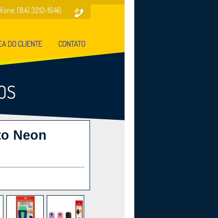
efone: (84) 3212-1646
A DO CLIENTE
CONTATO
OS
to Neon