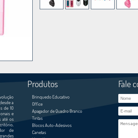
Produtos
Fale 
volução
Brinquedo Educativo
 desde a
Office
s de 10
Apagador de Quadro Branco
ionais e
Tintas
s até os
ritório,
Blocos Auto-Adesivos
ador de
Canetas
grandes