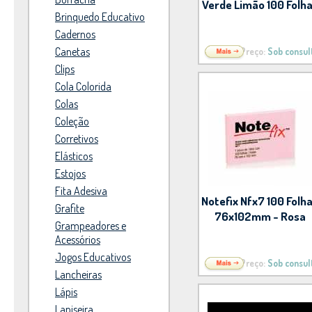
Verde Limão 100 Folh
Brinquedo Educativo
Cadernos
Canetas
Preço:
Sob consul
Clips
Cola Colorida
Colas
Coleção
Corretivos
Elásticos
Estojos
Fita Adesiva
Notefix Nfx7 100 Folh
Grafite
76x102mm - Rosa
Grampeadores e
Acessórios
Jogos Educativos
Preço:
Sob consul
Lancheiras
Lápis
Lapiseira