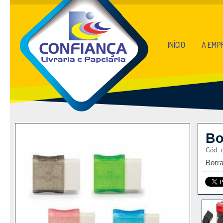
INÍCIO
A EMP
Bo
Cód. 
Borr