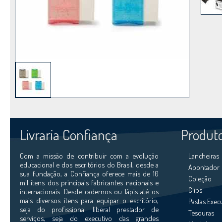
Livraria Confiança
Produt
Com a missão de contribuir com a evolução
Lancheiras
educacional e dos escritórios do Brasil, desde a
Apontador
sua fundação, a Confiança oferece mais de 10
Coleção
mil itens dos principais fabricantes nacionais e
Clips
internacionais. Desde cadernos ou lápis até os
mais diversos ítens para equipar o escritório,
Pastas Exec
seja do profissional liberal prestador de
Tesouras
serviços, seja do executivo das grandes