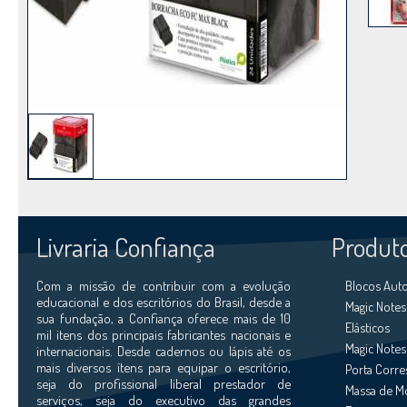
Livraria Confiança
Produt
Com a missão de contribuir com a evolução
Blocos Aut
educacional e dos escritórios do Brasil, desde a
Magic Notes
sua fundação, a Confiança oferece mais de 10
Elásticos
mil itens dos principais fabricantes nacionais e
Magic Notes 
internacionais. Desde cadernos ou lápis até os
mais diversos ítens para equipar o escritório,
Porta Corr
seja do profissional liberal prestador de
Massa de M
serviços, seja do executivo das grandes