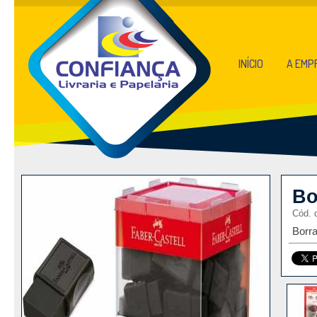
INÍCIO
A EMP
Bo
Cód. 
Borr