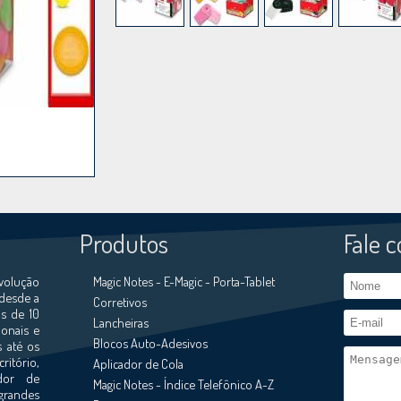
Produtos
Fale 
volução
Magic Notes - E-Magic - Porta-Tablet
 desde a
Corretivos
s de 10
Lancheiras
ionais e
Blocos Auto-Adesivos
s até os
ritório,
Aplicador de Cola
ador de
Magic Notes - Índice Telefônico A-Z
grandes