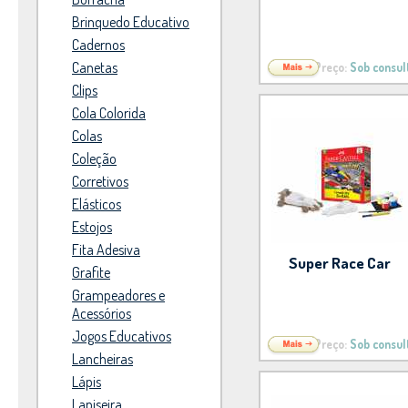
Brinquedo Educativo
Cadernos
Canetas
Preço:
Sob consul
Clips
Cola Colorida
Colas
Coleção
Corretivos
Elásticos
Estojos
Fita Adesiva
Super Race Car
Grafite
Grampeadores e
Acessórios
Jogos Educativos
Preço:
Sob consul
Lancheiras
Lápis
Lapiseira