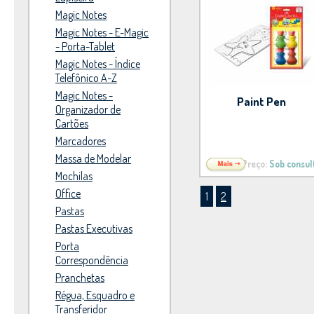
Magic Notes
Magic Notes - E-Magic
- Porta-Tablet
Magic Notes - Índice
Telefônico A-Z
Magic Notes -
Paint Pen
Organizador de
Cartões
Marcadores
Massa de Modelar
Preço:
Sob consul
Mochilas
Office
1
2
Pastas
Pastas Executivas
Porta
Correspondência
Pranchetas
Régua, Esquadro e
Transferidor