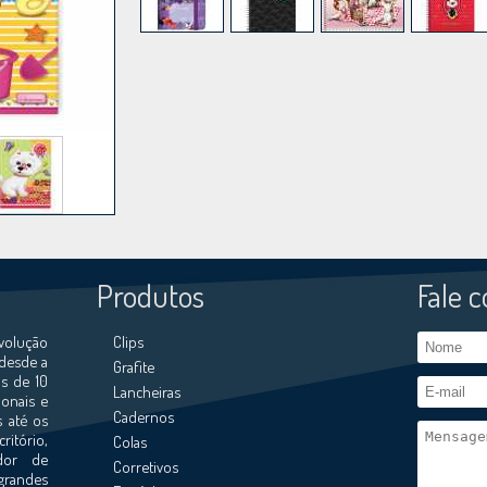
Produtos
Fale 
volução
Clips
 desde a
Grafite
s de 10
Lancheiras
ionais e
Cadernos
s até os
ritório,
Colas
ador de
Corretivos
grandes