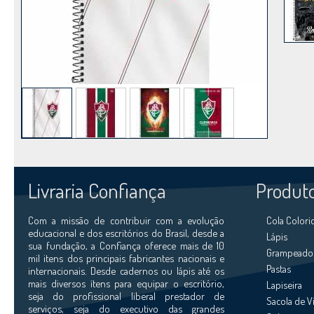
Livraria Confiança
Produt
Com a missão de contribuir com a evolução
Cola Colori
educacional e dos escritórios do Brasil, desde a
Lápis
sua fundação, a Confiança oferece mais de 10
Grampeador
mil itens dos principais fabricantes nacionais e
Pastas
internacionais. Desde cadernos ou lápis até os
mais diversos ítens para equipar o escritório,
Lapiseira
seja do profissional liberal prestador de
Sacola de 
serviços, seja do executivo das grandes