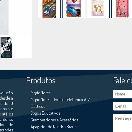
Produtos
Fale 
volução
Magic Notes
 desde a
Magic Notes - Índice Telefônico A-Z
s de 10
Elásticos
ionais e
Jogos Educativos
s até os
ritório,
Grampeadores e Acessórios
ador de
Apagador de Quadro Branco
grandes