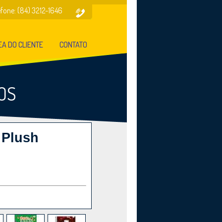
efone: (84) 3212-1646
A DO CLIENTE
CONTATO
OS
 Plush