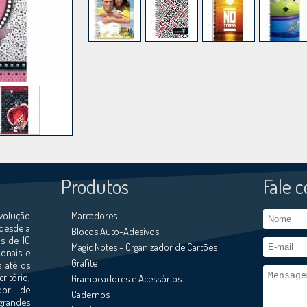
Produtos
Fale 
volução
Marcadores
 desde a
Blocos Auto-Adesivos
s de 10
Magic Notes - Organizador de Cartões
ionais e
Grafite
s até os
ritório,
Grampeadores e Acessórios
ador de
Cadernos
grandes