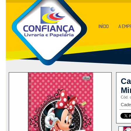
INÍCIO
A EMP
Ca
Mi
Cód. 
Cade