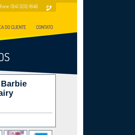
efone: (84) 3212-1646
A DO CLIENTE
CONTATO
OS
 Barbie
airy