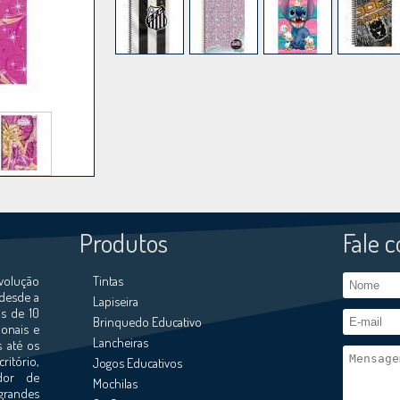
Produtos
Fale 
volução
Tintas
 desde a
Lapiseira
s de 10
Brinquedo Educativo
ionais e
Lancheiras
s até os
ritório,
Jogos Educativos
ador de
Mochilas
grandes