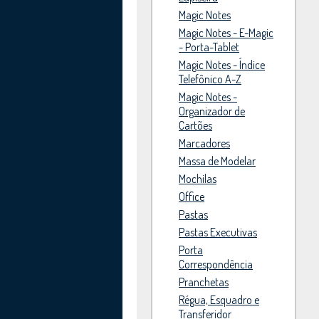
Magic Notes
Magic Notes - E-Magic
- Porta-Tablet
Magic Notes - Índice
Telefônico A-Z
Magic Notes -
Organizador de
Cartões
Marcadores
Massa de Modelar
Mochilas
Office
Pastas
Pastas Executivas
Porta
Correspondência
Pranchetas
Régua, Esquadro e
Transferidor