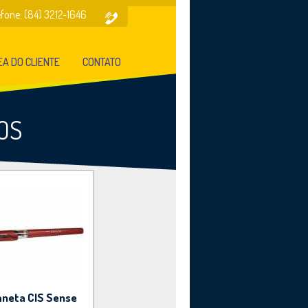
efone: (84) 3212-1646
A DO CLIENTE
CONTATO
OS
neta CIS Sense