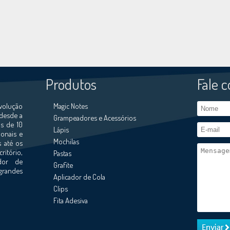
Produtos
Fale 
volução
Magic Notes
 desde a
Grampeadores e Acessórios
s de 10
Lápis
ionais e
Mochilas
s até os
ritório,
Pastas
ador de
Grafite
grandes
Aplicador de Cola
Clips
Fita Adesiva