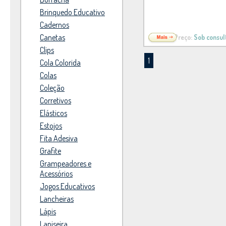
Brinquedo Educativo
Cadernos
Canetas
Preço:
Sob consul
Clips
1
Cola Colorida
Colas
Coleção
Corretivos
Elásticos
Estojos
Fita Adesiva
Grafite
Grampeadores e
Acessórios
Jogos Educativos
Lancheiras
Lápis
Lapiseira