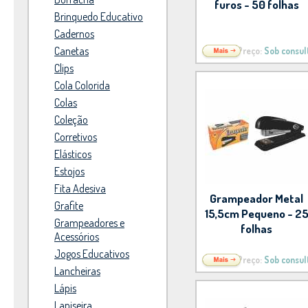
furos - 50 folhas
Brinquedo Educativo
Cadernos
Canetas
Preço:
Sob consul
Clips
Cola Colorida
Colas
Coleção
Corretivos
Elásticos
Estojos
Fita Adesiva
Grampeador Metal
Grafite
15,5cm Pequeno - 2
Grampeadores e
folhas
Acessórios
Jogos Educativos
Preço:
Sob consul
Lancheiras
Lápis
Lapiseira