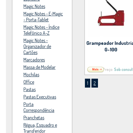
Magic Notes
Magic Notes - E-Magic
- Porta-Tablet
Magic Notes - Índice
Telefônico A-Z
Magic Notes -
Grampeador Industri
Organizador de
G-100
Cartões
Marcadores
Massa de Modelar
Preço:
Sob consul
Mochilas
Office
1
2
Pastas
Pastas Executivas
Porta
Correspondência
Pranchetas
Régua, Esquadro e
Transferidor