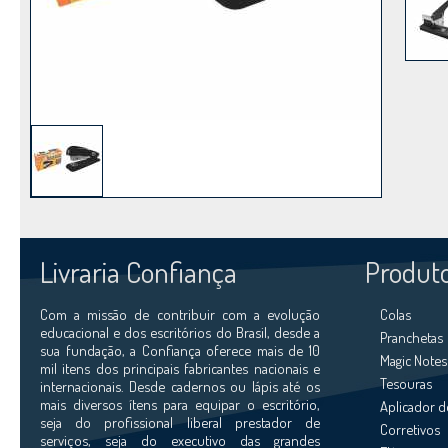
Livraria Confiança
Produt
Com a missão de contribuir com a evolução
Colas
educacional e dos escritórios do Brasil, desde a
Pranchetas
sua fundação, a Confiança oferece mais de 10
Magic Notes
mil itens dos principais fabricantes nacionais e
Tesouras
internacionais. Desde cadernos ou lápis até os
mais diversos ítens para equipar o escritório,
Aplicador d
seja do profissional liberal prestador de
Corretivos
serviços, seja do executivo das grandes