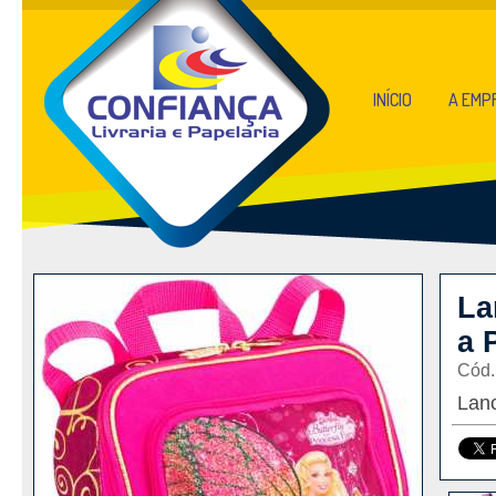
INÍCIO
A EMP
La
a 
Cód.
Lanc