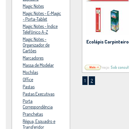
Magic Notes
Magic Notes - E-Magic
- Porta-Tablet
Magic Notes - Índice
Telefônico A-Z
Magic Notes -
Ecolápis Carpinteiro
Organizador de
Cartões
Marcadores
Massa de Modelar
Preço:
Sob consul
Mochilas
Office
1
2
Pastas
Pastas Executivas
Porta
Correspondência
Pranchetas
Régua, Esquadro e
Transferidor