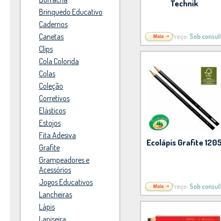
Technik
Brinquedo Educativo
Cadernos
Canetas
Preço:
Sob consul
Clips
Cola Colorida
Colas
Coleção
Corretivos
Elásticos
Estojos
Fita Adesiva
Ecolápis Grafite 120
Grafite
Grampeadores e
Acessórios
Jogos Educativos
Preço:
Sob consul
Lancheiras
Lápis
Lapiseira