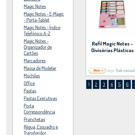
Magic Notes
Magic Notes - E-Magic
- Porta-Tablet
Magic Notes - Índice
Telefônico A-Z
Magic Notes -
Refil Magic Notes -
Organizador de
Divisórias Plásticas
Cartões
Marcadores
Massa de Modelar
Preço:
Sob consul
Mochilas
Office
1
2
3
4
5
6
Pastas
Pastas Executivas
Porta
Correspondência
Pranchetas
Régua, Esquadro e
Transferidor