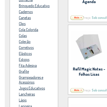
Agenda
Brinquedo Educativo
Cadernos
Canetas
Preço:
Sob consul
Clips
Cola Colorida
Colas
Coleção
Corretivos
Elásticos
Estojos
Fita Adesiva
Refil Magic Notes -
Grafite
Folhas Lisas
Grampeadores e
Acessórios
Jogos Educativos
Preço:
Sob consul
Lancheiras
Lápis
Lapiseira