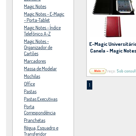
Magic Notes
Magic Notes - E-Magic
- Porta-Tablet
Magic Notes - Índice
Telefônico A-Z
Magic Notes -
E-Magic Universitári
Organizador de
Canela - Magic Note
Cartões
Marcadores
Massa de Modelar
Preço:
Sob consul
Mochilas
Office
1
Pastas
Pastas Executivas
Porta
Correspondência
Pranchetas
Régua, Esquadro e
Transferidor