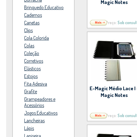
Magic Notes
Brinquedo Educativo
Cadernos
Canetas
Preço:
Sob consul
Clips
Cola Colorida
Colas
Coleção
Corretivos
Elásticos
Estojos
Fita Adesiva
E-Magic Médio Lace I 
Grafite
Magic Notes
Grampeadores e
Acessórios
Jogos Educativos
Preço:
Sob consul
Lancheiras
Lápis
Lapiseira