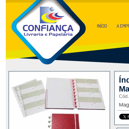
INÍCIO
A EMP
Ín
Ma
Cód.
Magi