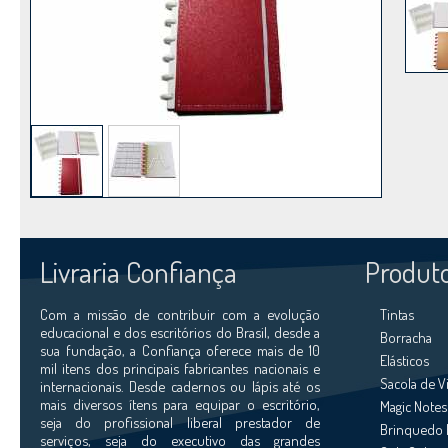
Livraria Confiança
Produt
Com a missão de contribuir com a evolução
Tintas
educacional e dos escritórios do Brasil, desde a
Borracha
sua fundação, a Confiança oferece mais de 10
Elásticos
mil itens dos principais fabricantes nacionais e
Sacola de 
internacionais. Desde cadernos ou lápis até os
mais diversos ítens para equipar o escritório,
Magic Notes
seja do profissional liberal prestador de
Brinquedo 
serviços, seja do executivo das grandes