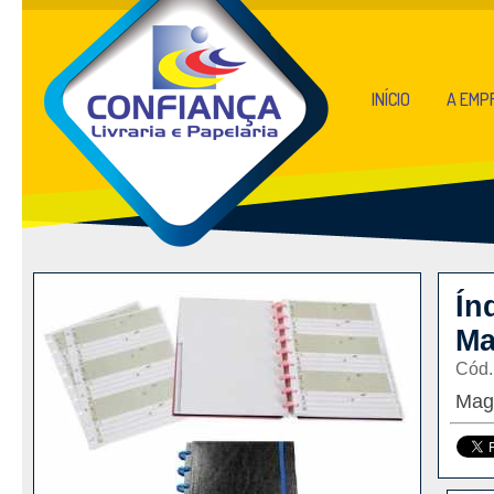
INÍCIO
A EMP
Ín
Ma
Cód.
Magi