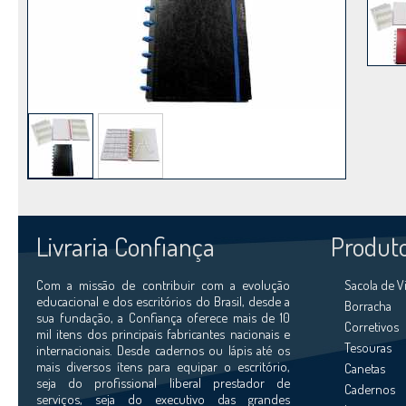
Livraria Confiança
Produt
Com a missão de contribuir com a evolução
Sacola de 
educacional e dos escritórios do Brasil, desde a
Borracha
sua fundação, a Confiança oferece mais de 10
Corretivos
mil itens dos principais fabricantes nacionais e
Tesouras
internacionais. Desde cadernos ou lápis até os
mais diversos ítens para equipar o escritório,
Canetas
seja do profissional liberal prestador de
Cadernos
serviços, seja do executivo das grandes