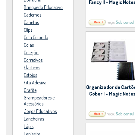
Fancy II - Magic Note
Brinquedo Educativo
Cadernos
Canetas
Preço:
Sob consul
Clips
Cola Colorida
Colas
Coleção
Corretivos
Elásticos
Estojos
Fita Adesiva
Organizador de Cartõ
Grafite
Cober I - Magic Note
Grampeadores e
Acessórios
Jogos Educativos
Preço:
Sob consul
Lancheiras
Lápis
Lapiseira