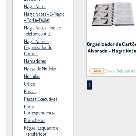
Magic Notes
Magic Notes - E-Magic
- Porta-Tablet
Magic Notes - Índice
Telefônico A-Z
Magic Notes -
Organizador de Cartõ
Organizador de
Alvorada - Magic Not
Cartões
Marcadores
Massa de Modelar
Preço:
Sob consul
Mochilas
Office
1
Pastas
Pastas Executivas
Porta
Correspondência
Pranchetas
Régua, Esquadro e
Transferidor