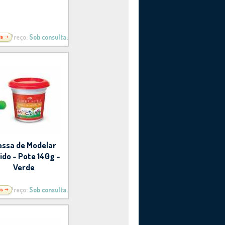
Preço:
Sob consulta.
ssa de Modelar
do - Pote 140g -
Verde
Preço:
Sob consulta.