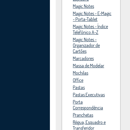
Magic Notes
Magic Notes - E-Magic
- Porta-Tablet
Magic Notes - Índice
Telefônico A-Z
Magic Notes -
Organizador de
Cartões
Marcadores
Massa de Modelar
Mochilas
Office
Pastas
Pastas Executivas
Porta
Correspondência
Pranchetas
Régua, Esquadro e
Transferidor