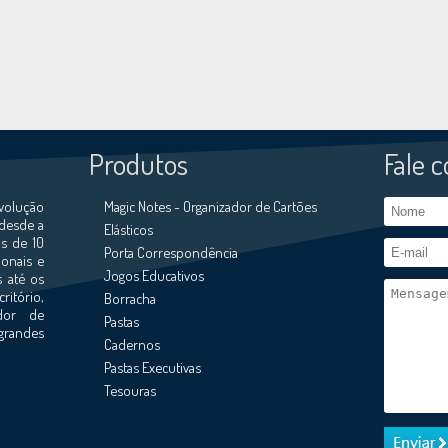
Produtos
Fale 
volução
Magic Notes - Organizador de Cartões
 desde a
Elásticos
s de 10
Porta Correspondência
ionais e
Jogos Educativos
s até os
ritório,
Borracha
ador de
Pastas
grandes
Cadernos
Pastas Executivas
Tesouras