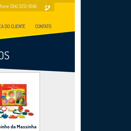
efone: (84) 3212-1646
A DO CLIENTE
CONTATO
OS
binho da Massinha