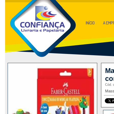
INÍCIO
A EMP
Ma
co
Cód. 
Mass