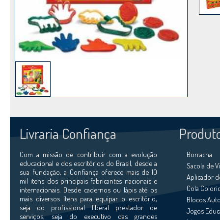
Livraria Confiança
Produt
Com a missão de contribuir com a evolução
Borracha
educacional e dos escritórios do Brasil, desde a
Sacola de 
sua fundação, a Confiança oferece mais de 10
Aplicador d
mil itens dos principais fabricantes nacionais e
Cola Colori
internacionais. Desde cadernos ou lápis até os
mais diversos ítens para equipar o escritório,
Blocos Aut
seja do profissional liberal prestador de
Jogos Educ
serviços, seja do executivo das grandes