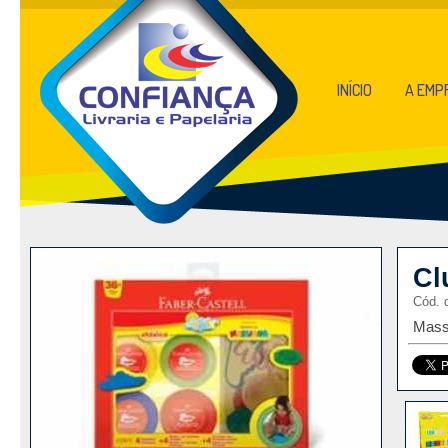
INÍCIO
A EMP
Cl
Cód. 
Mass