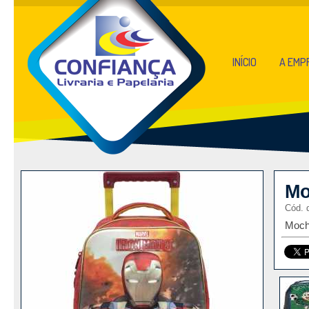
INÍCIO
A EMP
Mo
Cód. 
Mochi