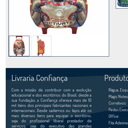
Livraria Confiança
Produt
Com a missão de contribuir com a evolução
Régua, Esqu
educacional e dos escritórios do Brasil, desde a
Magic Notes
sua fundação, a Confiança oferece mais de 10
Corretivos
mil itens dos principais fabricantes nacionais e
Pastas Exec
internacionais. Desde cadernos ou lápis até os
mais diversos ítens para equipar o escritório,
Office
seja do profissional liberal prestador de
Fita Adesiva
serviços, seja do executivo das grandes