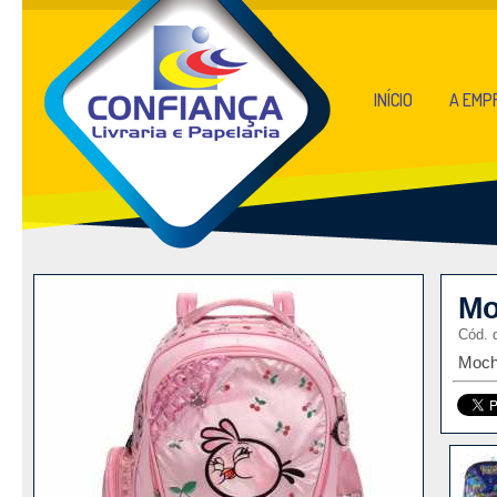
INÍCIO
A EMP
Mo
Cód. 
Mochi