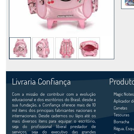
Livraria Confiança
Produt
Com a missão de contribuir com a evolução
Magic Notes 
educacional e dos escritórios do Brasil, desde a
Aplicador d
sua fundação, a Confiança oferece mais de 10
Canetas
mil itens dos principais fabricantes nacionais e
Tesouras
internacionais. Desde cadernos ou lápis até os
mais diversos ítens para equipar o escritório,
Borracha
seja do profissional liberal prestador de
Régua, Esqu
serviços, seja do executivo das grandes