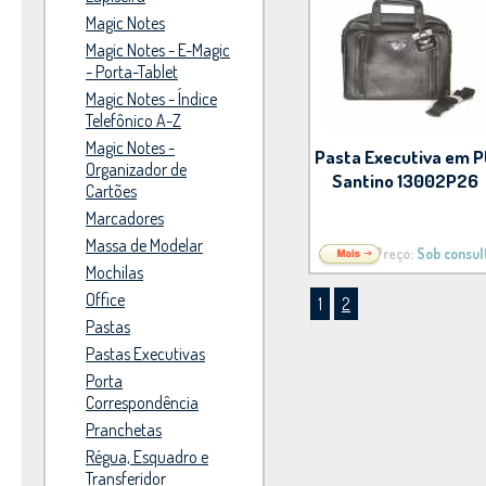
Magic Notes
Magic Notes - E-Magic
- Porta-Tablet
Magic Notes - Índice
Telefônico A-Z
Magic Notes -
Pasta Executiva em 
Organizador de
Santino 13002P26
Cartões
Marcadores
Massa de Modelar
Preço:
Sob consul
Mochilas
Office
1
2
Pastas
Pastas Executivas
Porta
Correspondência
Pranchetas
Régua, Esquadro e
Transferidor