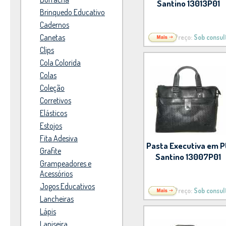
Santino 13013P01
Brinquedo Educativo
Cadernos
Canetas
Preço:
Sob consul
Clips
Cola Colorida
Colas
Coleção
Corretivos
Elásticos
Estojos
Fita Adesiva
Pasta Executiva em 
Grafite
Santino 13007P01
Grampeadores e
Acessórios
Jogos Educativos
Preço:
Sob consul
Lancheiras
Lápis
Lapiseira