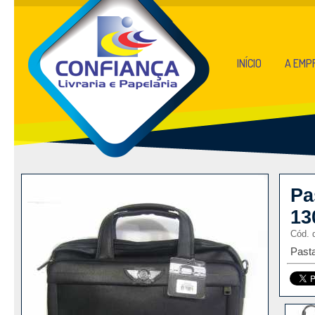
INÍCIO
A EMP
Pa
13
Cód. 
Past