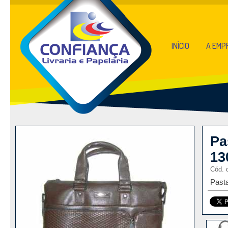
INÍCIO
A EMP
Pa
13
Cód. 
Past