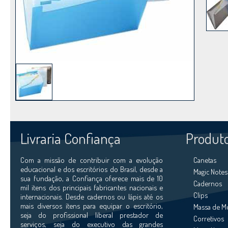
Livraria Confiança
Produt
Com a missão de contribuir com a evolução
Canetas
educacional e dos escritórios do Brasil, desde a
Magic Notes
sua fundação, a Confiança oferece mais de 10
Cadernos
mil itens dos principais fabricantes nacionais e
Clips
internacionais. Desde cadernos ou lápis até os
mais diversos ítens para equipar o escritório,
Massa de M
seja do profissional liberal prestador de
Corretivos
serviços, seja do executivo das grandes