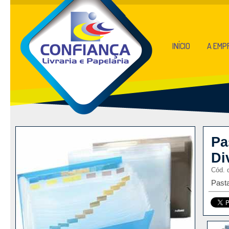
INÍCIO
A EMP
Pa
Di
Cód. 
Past