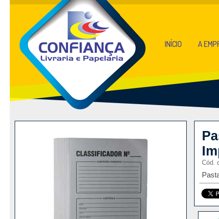
INÍCIO
A EMP
Pa
Im
Cód. 
Past