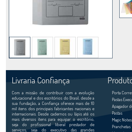
Livraria Confiança
Produt
Com a missão de contribuir com a evolução
Porta Corr
educacional e dos escritórios do Brasil, desde a
Pastas Exec
sua fundação, a Confiança oferece mais de 10
Apagador d
mil itens dos principais fabricantes nacionais e
Pastas
internacionais. Desde cadernos ou lápis até os
mais diversos ítens para equipar o escritório,
Magic Notes
seja do profissional liberal prestador de
Pranchetas
serviços, seja do executivo das grandes