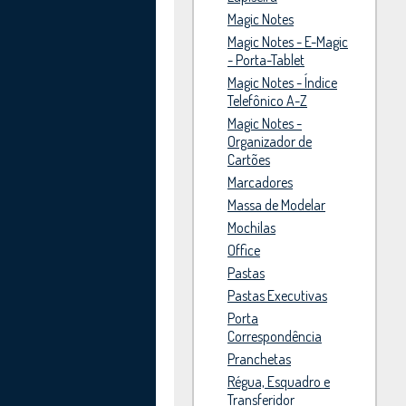
Magic Notes
Magic Notes - E-Magic
- Porta-Tablet
Magic Notes - Índice
Telefônico A-Z
Magic Notes -
Organizador de
Cartões
Marcadores
Massa de Modelar
Mochilas
Office
Pastas
Pastas Executivas
Porta
Correspondência
Pranchetas
Régua, Esquadro e
Transferidor