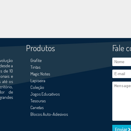
Produtos
Fale 
volução
Grafite
 desde a
Tintas
s de 10
Magic Notes
ionais e
Lapiseira
s até os
ritório,
Coleção
ador de
Jogos Educativos
grandes
Tesouras
Canetas
Blocos Auto-Adesivos