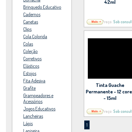
42ml
Brinquedo Educativo
Cadernos
Canetas
Preço:
Sob consul
Clips
Cola Colorida
Colas
Coleção
Corretivos
Elásticos
Estojos
Fita Adesiva
Tinta Guache
Grafite
Permanente - 12 cor
Grampeadores e
- 15ml
Acessórios
Jogos Educativos
Preço:
Sob consul
Lancheiras
Lápis
1
Lapiseira